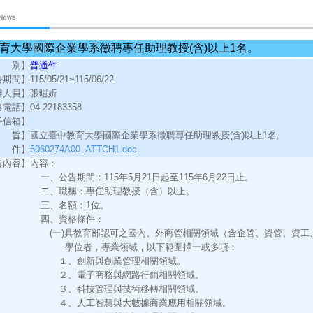
育大學國際企業學系徵聘專任助理教授(含)以上1名。
 別】
普通件
告期間】
115/05/21~115/06/22
辦人員】
張暟妡
絡電話】
04-22183358
子信箱】
 旨】
國立臺中教育大學國際企業學系徵聘專任助理教授(含)以上1名。
 件】
5060274A00_ATTCH1.doc
告內容】
內容：
一、公告期間：115年5月21日起至115年6月22日止。
二、職稱：專任助理教授（含）以上。
三、名額：1位。
四、資格條件：
(一)具教育部認可之國內、外商管相關領域（含企管、資管、資工
學位者，專業領域，以下範圍擇一或多項：
１、創新與創業管理相關領域。
２、電子商務與網路行銷相關領域。
３、科技管理與技術移轉相關領域。
４、人工智慧與大數據商業應用相關領域。