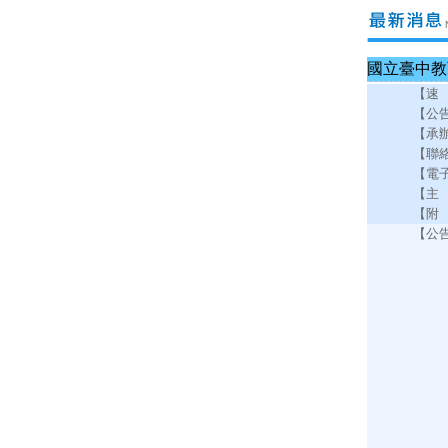
國立臺中教
【速
【公
【承
【聯
【電
【主
【附
【公