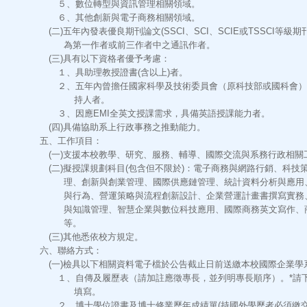
５、數位轉型與資訊管理相關領域。
６、其他創新與電子商務相關領域。
(二)五年內發表優良期刊論文(SSCI、SCI、SCIE或TSSCI等級
為第一作者或前三作者中之通訊作者。
(三)具有以下資格者優予考慮：
１、具助理教授證書(含以上)者。
２、五年內曾擔任國家科學及技術委員會（原科技部或國科會）
持人者。
３、因應EMI全英文授課需求，具備英語授課能力者。
(四)具備協助系上行政事務之推動能力。
五、工作項目：
(一)支援本校教學、研究、服務、輔導、國際交流與系務行政相關
(二)擬授課規劃科目(包含但不限於)：電子商務與網路行銷、科技
理、創新與創業管理、國際供應鏈管理、統計資料分析與應用
與行為、營運策略與流程創新設計、企業營運計畫書撰寫實務
與知識管理、智慧企業與數位科技應用、國際商務英文寫作、
等。
(三)其他悉依校方規定。
六、聯絡方式：
(一)檢具以下相關資料電子檔於公告截止日前送繳本校國際企業學
１、自傳及履歷表（請加註應徵專長，並列明專長順序）。*請
填寫。
２、博士學位證書及博士修業歷年成績單(持國外學歷者必須繳