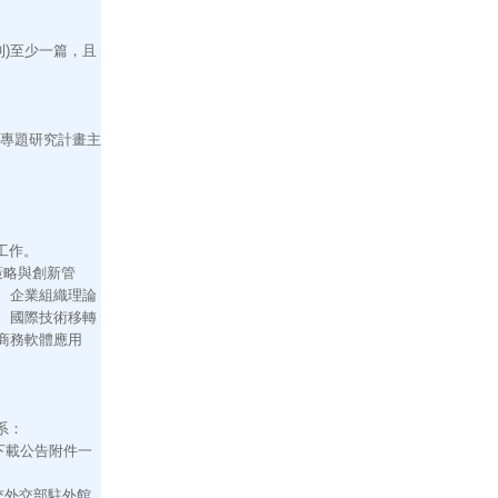
期刊)至少一篇，且
專題研究計畫主
工作。
策略與創新管
、企業組織理論
、國際技術移轉
商務軟體應用
系：
下載公告附件一
交外交部駐外館