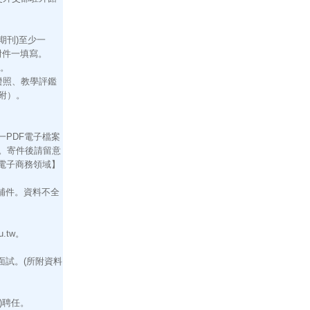
。
期刊)至少一
附件一填寫。
。
證照、教學評鑑
附）。
一PDF電子檔案
tw。寄件後請留意
電子商務領域】
補件。資料不全
u.tw。
面試。(所附資料
)聘任。