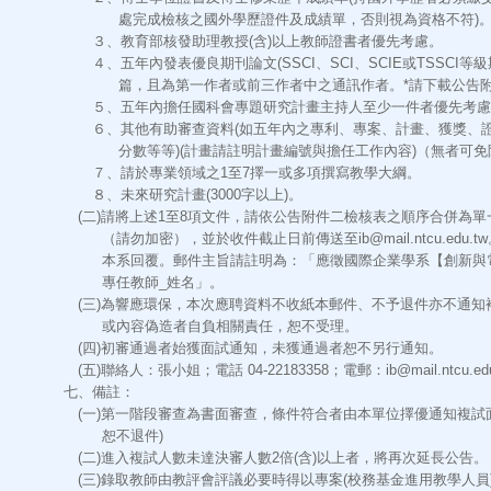
處完成檢核之國外學歷證件及成績單，否則視為資格不符)
３、教育部核發助理教授(含)以上教師證書者優先考慮。
４、五年內發表優良期刊論文(SSCI、SCI、SCIE或TSSCI等級
篇，且為第一作者或前三作者中之通訊作者。*請下載公告
５、五年內擔任國科會專題研究計畫主持人至少一件者優先考慮
６、其他有助審查資料(如五年內之專利、專案、計畫、獲獎、
分數等等)(計畫請註明計畫編號與擔任工作內容)（無者可免
７、請於專業領域之1至7擇一或多項撰寫教學大綱。
８、未來研究計畫(3000字以上)。
(二)請將上述1至8項文件，請依公告附件二檢核表之順序合併為單
（請勿加密），並於收件截止日前傳送至ib@mail.ntcu.edu.
本系回覆。郵件主旨請註明為：「應徵國際企業學系【創新與
專任教師_姓名」。
(三)為響應環保，本次應聘資料不收紙本郵件、不予退件亦不通知
或內容偽造者自負相關責任，恕不受理。
(四)初審通過者始獲面試通知，未獲通過者恕不另行通知。
(五)聯絡人：張小姐；電話 04-22183358；電郵：ib@mail.ntcu.ed
七、備註：
(一)第一階段審查為書面審查，條件符合者由本單位擇優通知複試
恕不退件)
(二)進入複試人數未達決審人數2倍(含)以上者，將再次延長公告。
(三)錄取教師由教評會評議必要時得以專案(校務基金進用教學人員