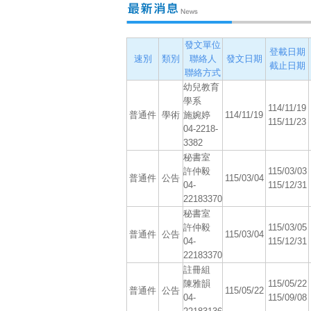
發文單位
登載日期
速別
類別
聯絡人
發文日期
截止日期
聯絡方式
幼兒教育
學系
114/11/19
普通件
學術
施婉婷
114/11/19
115/11/23
04-2218-
3382
秘書室
許仲毅
115/03/03
普通件
公告
115/03/04
04-
115/12/31
22183370
秘書室
許仲毅
115/03/05
普通件
公告
115/03/04
04-
115/12/31
22183370
註冊組
陳雅韻
115/05/22
普通件
公告
115/05/22
04-
115/09/08