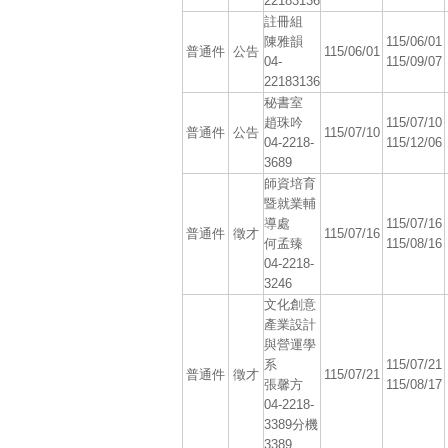
22183136
註冊組
陳雅韻
115/06/01
普通件
公告
115/06/01
04-
115/09/07
22183136
秘書室
趙珠吟
115/07/10
普通件
公告
115/07/10
04-2218-
115/12/06
3689
師資培育
暨就業輔
導處
115/07/16
普通件
徵才
115/07/16
何孟臻
115/08/16
04-2218-
3246
文化創意
產業設計
與營運學
系
115/07/21
普通件
徵才
115/07/21
張馨方
115/08/17
04-2218-
3389分機
3389