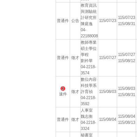
教育資訊
與測驗統
計研究所
115/07/23
普通件
公告
115/07/23
陳庭逸
115/08/31
04-
22188008
教師專業
碩士學位
學程
115/07/27
普通件
徵才
115/07/27
劉衿華
115/08/12
04-2218-
3574
數位內容
科技學系
115/08/03
徵才
許育禎
115/08/03
速件
115/08/31
04-2218-
3592
人事室
魏志衡
115/08/04
普通件
徵才
115/08/04
04-2218-
115/08/13
3324
秘書室