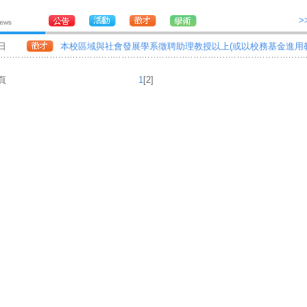
>
1日
本校區域與社會發展學系徵聘助理教授以上(或以校務基金進用教
頁
1
[2]