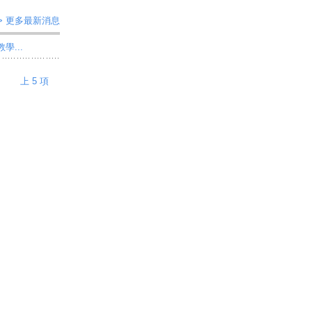
> 更多最新消息
學...
上 5 項