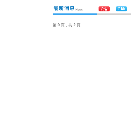
第
0
頁，共
2
頁